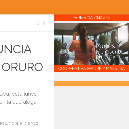
FARMACIA CHAVEZ
0
UNCIA
E ORURO
COOPERATIVA MADRE Y MAESTRA
siva, este lunes
 en la que alega
renuncia al cargo