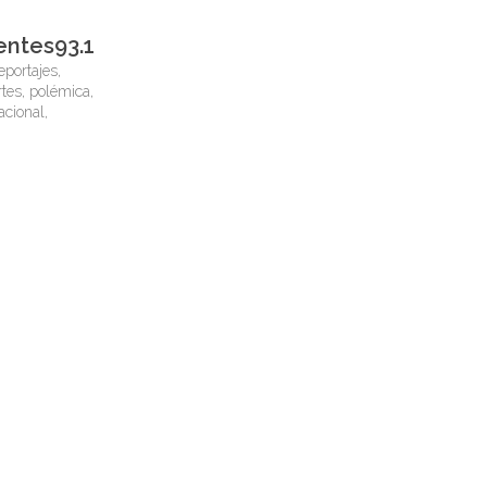
entes93.1
eportajes,
tes, polémica,
nacional,