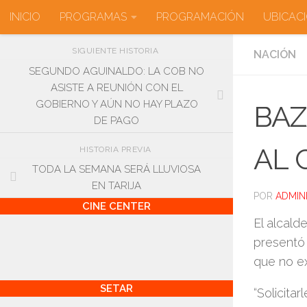
INICIO
PROGRAMAS
PROGRAMACIÓN
UBICAC
Saltar al contenido
SIGUIENTE HISTORIA
NACIÓN
SEGUNDO AGUINALDO: LA COB NO
ASISTE A REUNIÓN CON EL
GOBIERNO Y AÚN NO HAY PLAZO
BAZ
DE PAGO
AL 
HISTORIA PREVIA
TODA LA SEMANA SERÁ LLUVIOSA
EN TARIJA
POR
ADMIN
CINE CENTER
El alcald
presentó 
que no ex
SETAR
“Solicita