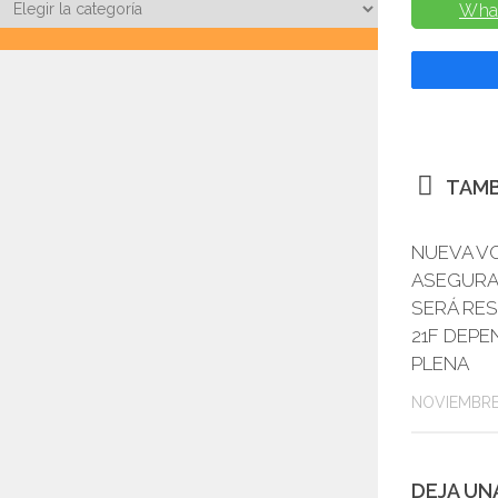
Categorías
Wha
TAMB
NUEVA V
ASEGURA
SERÁ RES
21F DEPE
PLENA
NOVIEMBRE 
DEJA UN