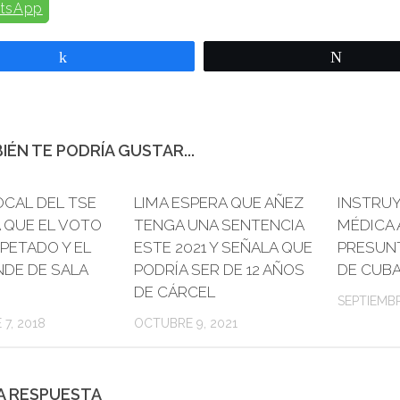
tsApp
Compartir
Twittear
IÉN TE PODRÍA GUSTAR...
OCAL DEL TSE
0
LIMA ESPERA QUE AÑEZ
INSTRUY
 QUE EL VOTO
TENGA UNA SENTENCIA
MÉDICA 
PETADO Y EL
ESTE 2021 Y SEÑALA QUE
PRESUNT
NDE DE SALA
PODRÍA SER DE 12 AÑOS
DE CUB
DE CÁRCEL
SEPTIEMBR
7, 2018
OCTUBRE 9, 2021
A RESPUESTA