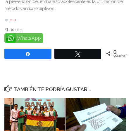
la prevención del embarazo adolescente es la utilización de
métodos anticonceptivos.
0
0
Share on:
WhatsApp
0
Compartir
Twittear
COMPARTIR
TAMBIÉN TE PODRÍA GUSTAR...