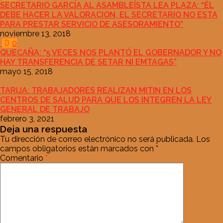
SECRETARIO GARCÍA AL ASAMBLEÍSTA LEA PLAZA: “ÉL
DEBE HACER LA VALORACION, EL SECRETARIO NO ESTA
PARA PRESTAR SERVICIO DE ASESORAMIENTO”
noviembre 13, 2018
0
QUECAÑA: “5 VECES NOS PLANTÓ EL GOBERNADOR Y NO
HAY TRANSFERENCIA DE SETAR NI EMTAGAS”
mayo 15, 2018
TARIJA: TRABAJADORES REALIZAN MITIN EN LOS
CENTROS DE SALUD PARA QUE LOS INTEGREN LA LEY
GENERAL DE TRABAJO
febrero 3, 2021
Deja una respuesta
Tu dirección de correo electrónico no será publicada.
Los
campos obligatorios están marcados con
*
Comentario
*