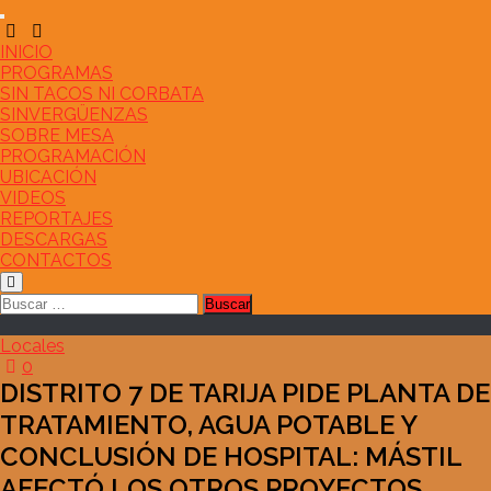
Saltar
al
contenido
INICIO
PROGRAMAS
SIN TACOS NI CORBATA
SINVERGÜENZAS
SOBRE MESA
PROGRAMACIÓN
UBICACIÓN
VIDEOS
REPORTAJES
DESCARGAS
CONTACTOS
Buscar:
Locales
0
DISTRITO 7 DE TARIJA PIDE PLANTA DE
TRATAMIENTO, AGUA POTABLE Y
CONCLUSIÓN DE HOSPITAL: MÁSTIL
AFECTÓ LOS OTROS PROYECTOS