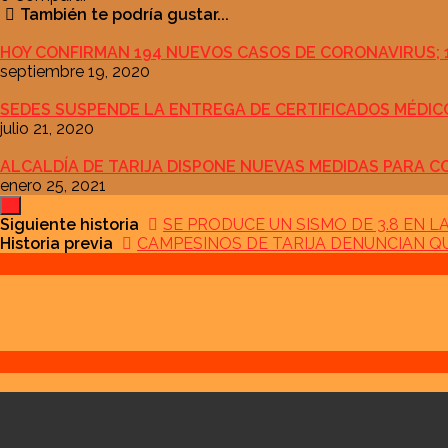
También te podría gustar...
HOY CONFIRMAN 194 NUEVOS CASOS DE CORONAVIRUS; 11
septiembre 19, 2020
SEDES SUSPENDE LA ENTREGA DE CERTIFICADOS MÉDICOS
julio 21, 2020
ALCALDÍA DE TARIJA DISPONE NUEVAS MEDIDAS PARA 
enero 25, 2021
Siguiente historia
SE PRODUCE UN SISMO DE 3.8 EN 
Historia previa
CAMPESINOS DE TARIJA DENUNCIAN Q