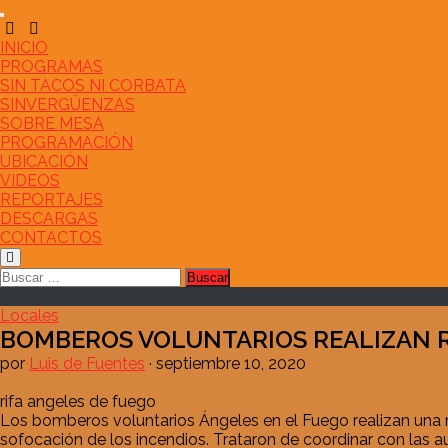
Saltar
al
contenido
INICIO
PROGRAMAS
SIN TACOS NI CORBATA
SINVERGÜENZAS
SOBRE MESA
PROGRAMACIÓN
UBICACIÓN
VIDEOS
REPORTAJES
DESCARGAS
CONTACTOS
Buscar:
Locales
BOMBEROS VOLUNTARIOS REALIZAN R
por
Luis de Fuentes
·
septiembre 10, 2020
rifa angeles de fuego
Los bomberos voluntarios Ángeles en el Fuego realizan una r
sofocación de los incendios. Trataron de coordinar con las 