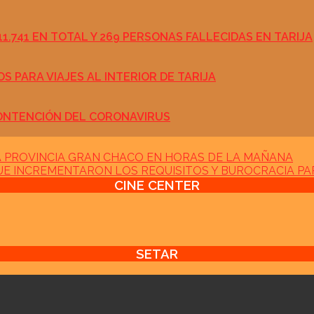
.741 EN TOTAL Y 269 PERSONAS FALLECIDAS EN TARIJA
 PARA VIAJES AL INTERIOR DE TARIJA
CONTENCIÓN DEL CORONAVIRUS
LA PROVINCIA GRAN CHACO EN HORAS DE LA MAÑANA
UE INCREMENTARON LOS REQUISITOS Y BUROCRACIA P
CINE CENTER
SETAR