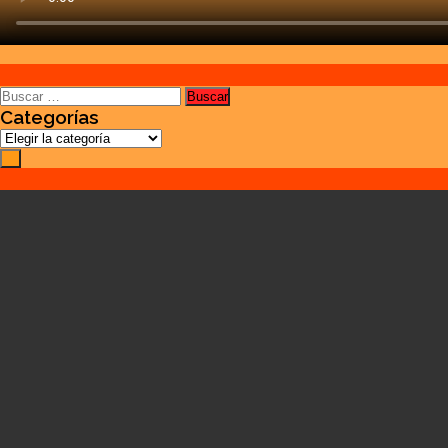
Buscar:
Categorías
Categorías