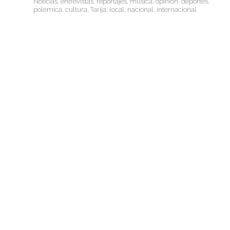
Noticias, entrevistas, reportajes, música, opinión, deportes,
polémica, cultura, Tarija, local, nacional, internacional