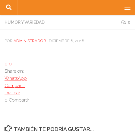
Saltar al contenido
HUMOR Y VARIEDAD
0
POR
ADMINISTRADOR
·
DICIEMBRE 8, 2018
0
0
Share on:
WhatsApp
Compartir
Twittear
0
Compartir
TAMBIÉN TE PODRÍA GUSTAR...