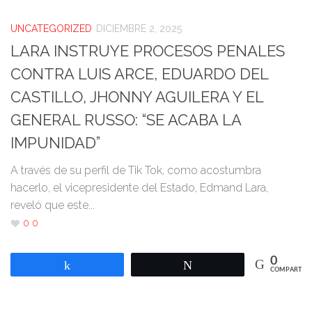
UNCATEGORIZED
DICIEMBRE 2, 2025
LARA INSTRUYE PROCESOS PENALES
CONTRA LUIS ARCE, EDUARDO DEL
CASTILLO, JHONNY AGUILERA Y EL
GENERAL RUSSO: “SE ACABA LA
IMPUNIDAD”
A través de su perfil de Tik Tok, como acostumbra
hacerlo, el vicepresidente del Estado, Edmand Lara,
reveló que este...
0
0
0
Compartir
Twittear
COMPARTIR