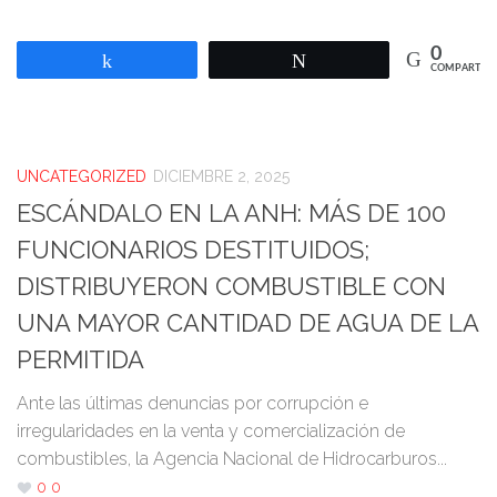
0
Compartir
Twittear
COMPARTIR
UNCATEGORIZED
DICIEMBRE 2, 2025
ESCÁNDALO EN LA ANH: MÁS DE 100
FUNCIONARIOS DESTITUIDOS;
DISTRIBUYERON COMBUSTIBLE CON
UNA MAYOR CANTIDAD DE AGUA DE LA
PERMITIDA
Ante las últimas denuncias por corrupción e
irregularidades en la venta y comercialización de
combustibles, la Agencia Nacional de Hidrocarburos...
0
0