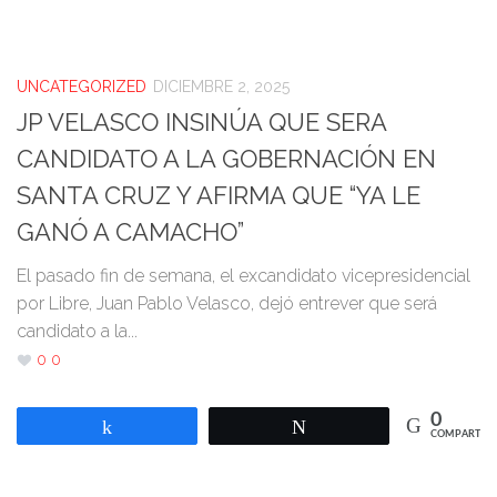
UNCATEGORIZED
DICIEMBRE 2, 2025
JP VELASCO INSINÚA QUE SERA
CANDIDATO A LA GOBERNACIÓN EN
SANTA CRUZ Y AFIRMA QUE “YA LE
GANÓ A CAMACHO”
El pasado fin de semana, el excandidato vicepresidencial
por Libre, Juan Pablo Velasco, dejó entrever que será
candidato a la...
0
0
0
Compartir
Twittear
COMPARTIR