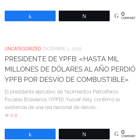
0
Compartir
Twittear
COMPARTIR
UNCATEGORIZED
DICIEMBRE 2, 2025
PRESIDENTE DE YPFB: «HASTA MIL
MILLONES DE DÓLARES AL AÑO PERDIÓ
YPFB POR DESVÍO DE COMBUSTIBLE»
El presidente ejecutivo de Yacimientos Petrolíferos
Fiscales Bolivianos (YPFB), Yussef Akly, confirmó la
existencia de una red nacional de desvío...
0
0
0
Compartir
Twittear
COMPARTIR