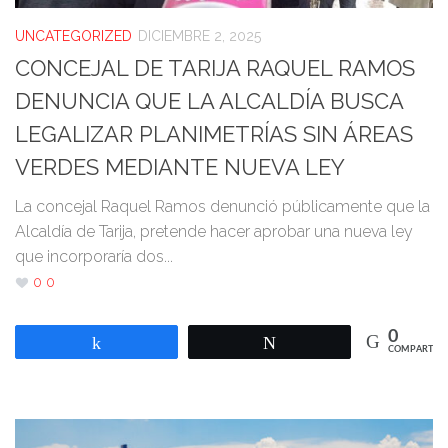
UNCATEGORIZED
DICIEMBRE 2, 2025
CONCEJAL DE TARIJA RAQUEL RAMOS
DENUNCIA QUE LA ALCALDÍA BUSCA
LEGALIZAR PLANIMETRÍAS SIN ÁREAS
VERDES MEDIANTE NUEVA LEY
La concejal Raquel Ramos denunció públicamente que la
Alcaldía de Tarija, pretende hacer aprobar una nueva ley
que incorporaría dos...
0
0
0
Compartir
Twittear
COMPARTIR