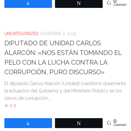
0
Compartir
Twittear
COMPARTIR
UNCATEGORIZED
DICIEMBRE 2, 2025
DIPUTADO DE UNIDAD CARLOS
ALARCÓN: «NOS ESTÁN TOMANDO EL
PELO CON LA LUCHA CONTRA LA
CORRUPCIÓN, PURO DISCURSO»
El diputado Carlos Alarcón (Unidad) cuestionó duramente
la actuación del Gobierno y del Ministerio Público en los
casos de corrupción,...
0
0
0
Compartir
Twittear
COMPARTIR