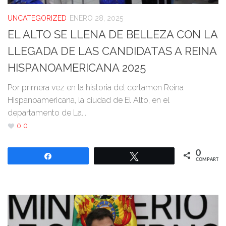
UNCATEGORIZED
ENERO 28, 2025
EL ALTO SE LLENA DE BELLEZA CON LA
LLEGADA DE LAS CANDIDATAS A REINA
HISPANOAMERICANA 2025
Por primera vez en la historia del certamen Reina
Hispanoamericana, la ciudad de El Alto, en el
departamento de La...
0
0
0
Compartir
Twittear
COMPARTIR