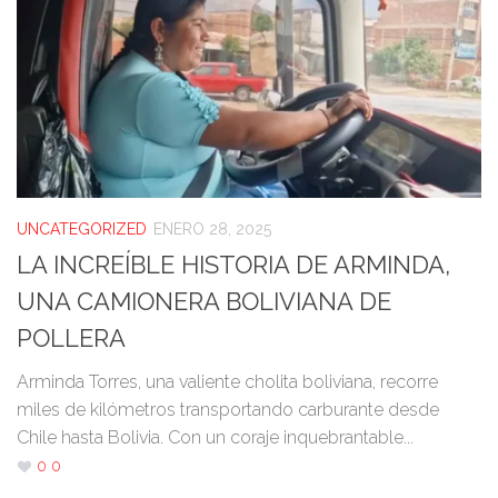
UNCATEGORIZED
ENERO 28, 2025
LA INCREÍBLE HISTORIA DE ARMINDA,
UNA CAMIONERA BOLIVIANA DE
POLLERA
Arminda Torres, una valiente cholita boliviana, recorre
miles de kilómetros transportando carburante desde
Chile hasta Bolivia. Con un coraje inquebrantable...
0
0