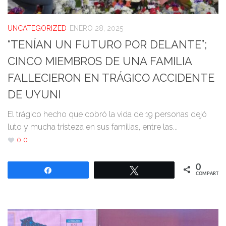
UNCATEGORIZED
ENERO 28, 2025
“TENÍAN UN FUTURO POR DELANTE”;
CINCO MIEMBROS DE UNA FAMILIA
FALLECIERON EN TRÁGICO ACCIDENTE
DE UYUNI
El trágico hecho que cobró la vida de 19 personas dejó
luto y mucha tristeza en sus familias, entre las...
0
0
0
Compartir
Twittear
COMPARTIR