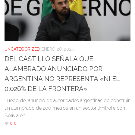
UNCATEGORIZED
ENERO 28, 2025
DEL CASTILLO SEÑALA QUE
ALAMBRADO ANUNCIADO POR
ARGENTINA NO REPRESENTA «NI EL
0,026% DE LA FRONTERA»
Luego del anuncio de autoridades argentinas de construir
un alambrado de 200 metros en un sector limítrofe con
Bolivia en...
0
0