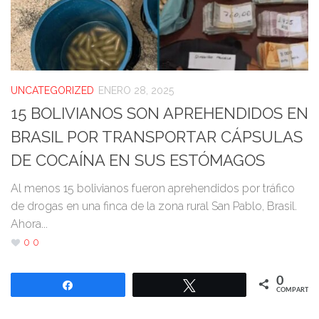
UNCATEGORIZED
ENERO 28, 2025
15 BOLIVIANOS SON APREHENDIDOS EN
BRASIL POR TRANSPORTAR CÁPSULAS
DE COCAÍNA EN SUS ESTÓMAGOS
Al menos 15 bolivianos fueron aprehendidos por tráfico
de drogas en una finca de la zona rural San Pablo, Brasil.
Ahora...
0
0
0
Compartir
Twittear
COMPARTIR