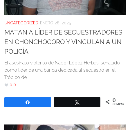
UNCATEGORIZED
ENERO 28, 2025
MATAN A LÍDER DE SECUESTRADORES
EN CHONCHOCORO Y VINCULAN A UN
POLICÍA
El asesinato violento de Nabor López Herbas, señalado
como líder de una banda dedicada al secuestro en el
Trópico de...
0
0
0
Compartir
Twittear
COMPARTIR