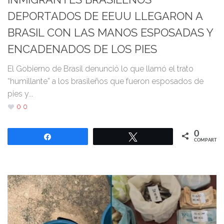
DEPORTADOS DE EEUU LLEGARON A
BRASIL CON LAS MANOS ESPOSADAS Y
ENCADENADOS DE LOS PIES
El Gobierno de Brasil denunció lo que llamó el trato
“humillante” a los brasileños que fueron esposados de
pies y...
0
0
0
Compartir
Twittear
COMPARTIR