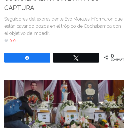
CAPTURA
Seguidores del expresidente Evo Morales informaron que
están cavando pozos en el trópico de Cochabamba con
el objetivo de impedir...
0
0
0
Compartir
Twittear
COMPARTIR