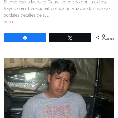
El empresario Marcelo Claure, conocido por su exitosa
trayectoria internacional, compartió a través de sus redes
sociales detalles de su...
0
0
0
Compartir
Twittear
COMPARTIR