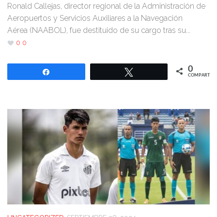
Ronald Callejas, director regional de la Administración de
Aeropuertos y Servicios Auxiliares a la Navegación
Aérea (NAABOL), fue destituido de su cargo tras su...
0
0
0
Compartir
Twittear
COMPARTIR