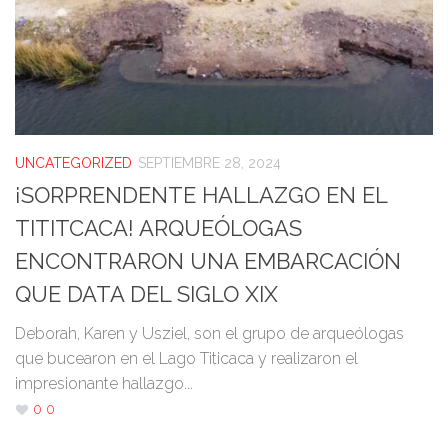
UNCATEGORIZED
SEPTIEMBRE 28, 2024
¡SORPRENDENTE HALLAZGO EN EL
TITITCACA! ARQUEÓLOGAS
ENCONTRARON UNA EMBARCACIÓN
QUE DATA DEL SIGLO XIX
Deborah, Karen y Usziel, son el grupo de arqueólogas
que bucearon en el Lago Titicaca y realizaron el
impresionante hallazgo...
0
0