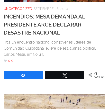
UNCATEGORIZED
SEPTIEMBRE 28, 2024
INCENDIOS: MESA DEMANDA AL
PRESIDENTE ARCE DECLARAR
DESASTRE NACIONAL
Tras un encuentro nacional con jóvenes líderes de
Comunidad Ciudadana, el jefe de esa alianza política,
Carlos Mesa, emitió un...
0
0
0
Compartir
Twittear
COMPARTIR