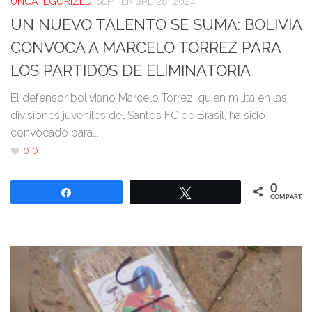
UNCATEGORIZED
SEPTIEMBRE 28, 2024
UN NUEVO TALENTO SE SUMA: BOLIVIA
CONVOCA A MARCELO TORREZ PARA
LOS PARTIDOS DE ELIMINATORIA
El defensor boliviano Marcelo Torrez, quien milita en las
divisiones juveniles del Santos FC de Brasil, ha sido
convocado para...
0
0
0
Compartir
Twittear
COMPARTIR