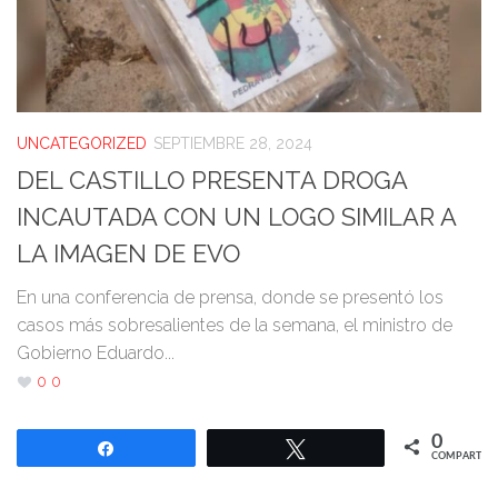
UNCATEGORIZED
SEPTIEMBRE 28, 2024
DEL CASTILLO PRESENTA DROGA
INCAUTADA CON UN LOGO SIMILAR A
LA IMAGEN DE EVO
En una conferencia de prensa, donde se presentó los
casos más sobresalientes de la semana, el ministro de
Gobierno Eduardo...
0
0
0
Compartir
Twittear
COMPARTIR