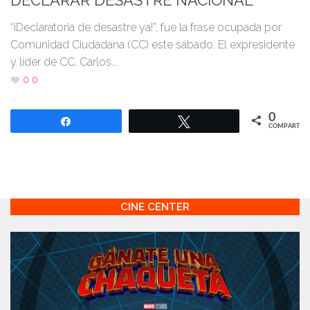
DECLARAR DESASTRE NACIONAL
“¡Declaratoria de desastre ya!”, fue la frase ocupada por
Comunidad Ciudadana (CC) este sábado. El expresidente
y líder de CC, Carlos...
0
0
0
Compartir
Twittear
COMPARTIR
CINE CENTER