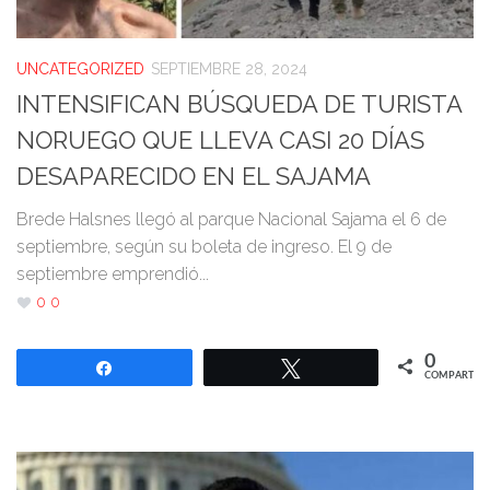
UNCATEGORIZED
SEPTIEMBRE 28, 2024
INTENSIFICAN BÚSQUEDA DE TURISTA
NORUEGO QUE LLEVA CASI 20 DÍAS
DESAPARECIDO EN EL SAJAMA
Brede Halsnes llegó al parque Nacional Sajama el 6 de
septiembre, según su boleta de ingreso. El 9 de
septiembre emprendió...
0
0
0
Compartir
Twittear
COMPARTIR