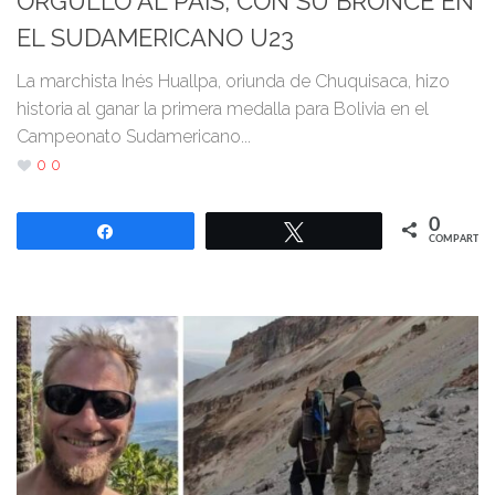
ORGULLO AL PAÍS, CON SU BRONCE EN
EL SUDAMERICANO U23
La marchista Inés Huallpa, oriunda de Chuquisaca, hizo
historia al ganar la primera medalla para Bolivia en el
Campeonato Sudamericano...
0
0
0
Compartir
Twittear
COMPARTIR