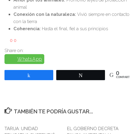
Amor por los animales:
Promovió leyes de protección
animal
Conexión con la naturaleza:
Vivió siempre en contacto
con la tierra
Coherencia:
Hasta el final, fiel a sus principios
0
0
Share on:
WhatsApp
0
Compartir
Twittear
COMPARTIR
TAMBIÉN TE PODRÍA GUSTAR...
TARIJA: UNIDAD
EL GOBIERNO DECRETA