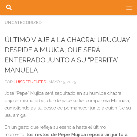
Saltar al contenido
UNCATEGORIZED
ÚLTIMO VIAJE A LA CHACRA: URUGUAY
DESPIDE A MUJICA, QUE SERÁ
ENTERRADO JUNTO A SU “PERRITA”
MANUELA
POR
LUISDEFUENTES
·
MAYO 15, 2025
José “Pepe” Mujica será sepultado en su humilde chacra,
bajo el mismo árbol donde yace su fiel compañera Manuela,
cumpliendo así su deseo de permanecer junto a quien fue su
leal amiga.
En un gesto que refleja su esencia hasta el último
momento,
los restos de Pepe Mujica reposarán junto a