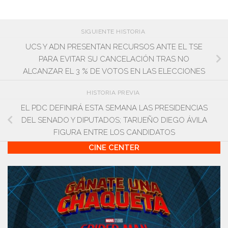
SIGUIENTE HISTORIA
UCS Y ADN PRESENTAN RECURSOS ANTE EL TSE
PARA EVITAR SU CANCELACIÓN TRAS NO
ALCANZAR EL 3 % DE VOTOS EN LAS ELECCIONES
HISTORIA PREVIA
EL PDC DEFINIRÁ ESTA SEMANA LAS PRESIDENCIAS
DEL SENADO Y DIPUTADOS; TARIJEÑO DIEGO ÁVILA
FIGURA ENTRE LOS CANDIDATOS
CINE CENTER