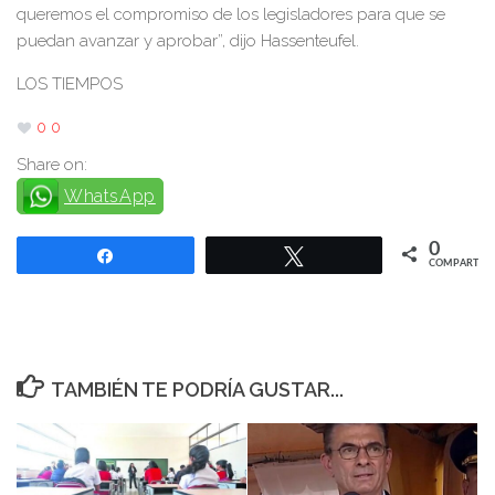
queremos el compromiso de los legisladores para que se
puedan avanzar y aprobar”, dijo Hassenteufel.
LOS TIEMPOS
0
0
Share on:
WhatsApp
0
Compartir
Twittear
COMPARTIR
TAMBIÉN TE PODRÍA GUSTAR...