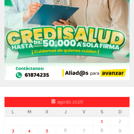
agosto 2026
L
M
X
J
V
S
D
1
2
3
4
5
6
7
8
9