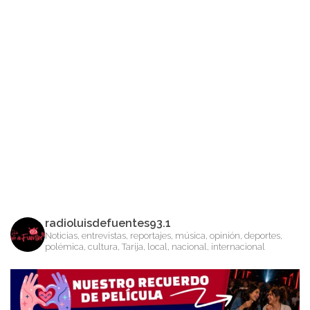
radioluisdefuentes93.1
Noticias, entrevistas, reportajes, música, opinión, deportes,
polémica, cultura, Tarija, local, nacional, internacional