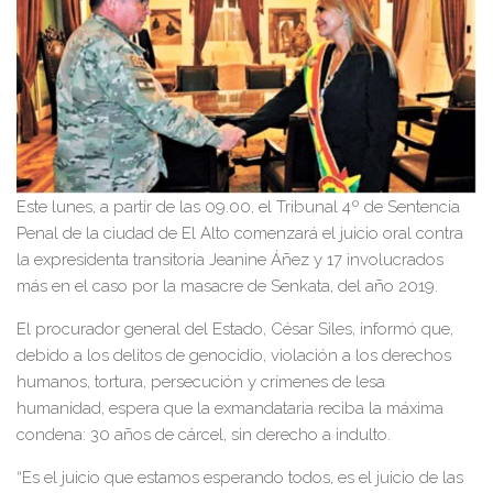
Este lunes, a partir de las 09.00, el Tribunal 4º de Sentencia
Penal de la ciudad de El Alto comenzará el juicio oral contra
la expresidenta transitoria Jeanine Áñez y 17 involucrados
más en el caso por la masacre de Senkata, del año 2019.
El procurador general del Estado, César Siles, informó que,
debido a los delitos de genocidio, violación a los derechos
humanos, tortura, persecución y crímenes de lesa
humanidad, espera que la exmandataria reciba la máxima
condena: 30 años de cárcel, sin derecho a indulto.
“Es el juicio que estamos esperando todos, es el juicio de las