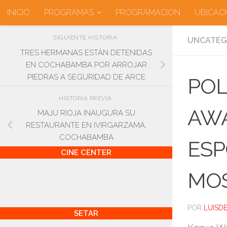
INICIO
PROGRAMAS
PROGRAMACIÓN
UBICAC
Saltar al contenido
SIGUIENTE HISTORIA
UNCATEG
TRES HERMANAS ESTÁN DETENIDAS
EN COCHABAMBA POR ARROJAR
PIEDRAS A SEGURIDAD DE ARCE
POL
HISTORIA PREVIA
AWA
MAJU RIOJA INAUGURA SU
RESTAURANTE EN IVIRGARZAMA,
COCHABAMBA
ESP
CINE CENTER
MO
POR
LUISD
SETAR