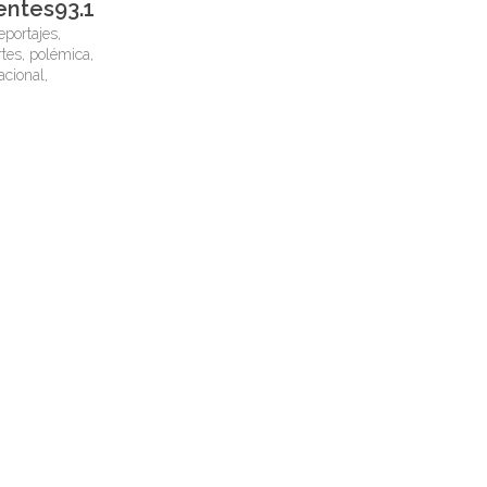
entes93.1
eportajes,
tes, polémica,
nacional,