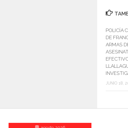
TAMB
POLICÍA 
DE FRAN
ARMAS D
ASESINA
EFECTIV
LLALLAG
INVESTI
JUNIO 18, 2
agosto 2026