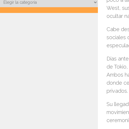
Categorías
West, sus
ocultar n
Cabe dest
sociales 
especula
Días ante
de Tokio,
Ambos hab
donde ce
privados.
Su llegad
movimient
ceremoni