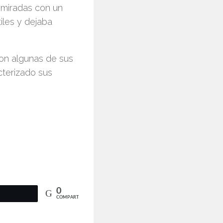
 miradas con un
iles y dejaba
con algunas de sus
cterizado sus
0
COMPARTIR