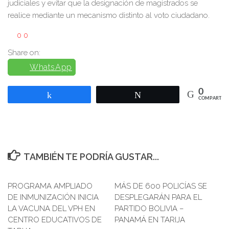
judiciales y evitar que la designación de magistrados se
realice mediante un mecanismo distinto al voto ciudadano.
0
0
Share on:
WhatsApp
0
Compartir
Twittear
COMPARTIR
TAMBIÉN TE PODRÍA GUSTAR...
PROGRAMA AMPLIADO
MÁS DE 600 POLICÍAS SE
DE INMUNIZACIÓN INICIA
DESPLEGARÁN PARA EL
LA VACUNA DEL VPH EN
PARTIDO BOLIVIA –
CENTRO EDUCATIVOS DE
PANAMÁ EN TARIJA