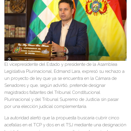
El vicepresidente del Estado y presidente de la Asamblea
Legislativa Plurinacional, Edmand Lara, expresó su rechazo a
un proyecto de ley que ya se encuentra en la Cámara de
Senadores y que, según advirtió, pretende designar
magistrados faltantes del Tribunal Constitucional
Plurinacional y del Tribunal Supremo de Justicia sin pasar
por una elección judicial complementaria.
La autoridad alertó que la propuesta buscaría cubrir cinco
acefalías en el TCP y dos en el TSJ mediante una designación