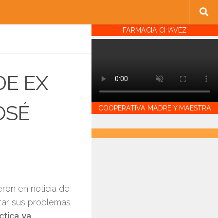
FARMACIA CHAVEZ
DE EX
OSÉ
COOPERATIVA MADRE Y MAESTRA
eron en noticia de
atar sus problemas
ctica ya