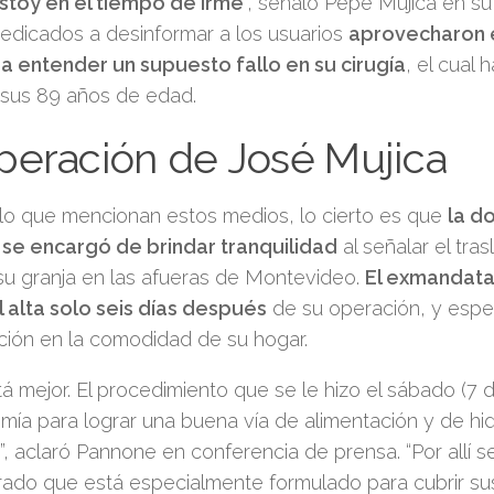
stoy en el tiempo de irme
”, señaló Pepe Mujica en su 
edicados a desinformar a los usuarios
aprovecharon 
 a entender un supuesto fallo en su cirugía
, el cual
 sus 89 años de edad.
peración de José Mujica
lo que mencionan estos medios, lo cierto es que
la d
se encargó de brindar tranquilidad
al señalar el tra
su granja en las afueras de Montevideo.
El exmandata
l alta solo seis días después
de su operación, y espe
ción en la comodidad de su hogar.
á mejor. El procedimiento que se le hizo el sábado (7 
mía para lograr una buena vía de alimentación y de hid
”, aclaró Pannone en conferencia de prensa. “Por allí 
rado que está especialmente formulado para cubrir s