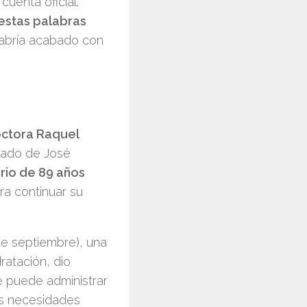
cuenta oficial.
estas palabras
 habría acabado con
octora Raquel
slado de José
rio de 89 años
ra continuar su
de septiembre), una
ratación, dio
se puede administrar
us necesidades