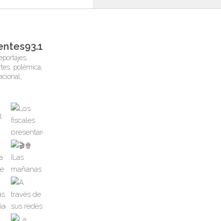
entes93.1
eportajes,
tes, polémica,
nacional,