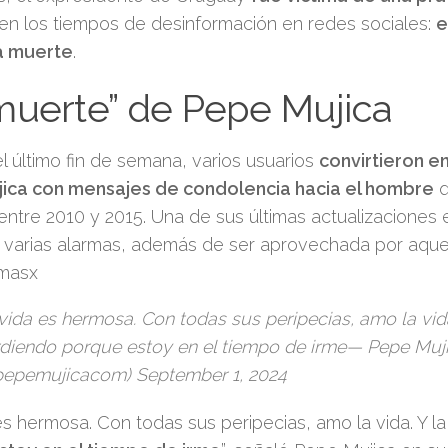
en los tiempos de desinformación en redes sociales:
e
a muerte
.
muerte” de Pepe Mujica
l último fin de semana, varios usuarios
convirtieron e
ica con mensajes de condolencia hacia el hombre
q
ntre 2010 y 2015. Una de sus últimas actualizaciones 
 varias alarmas, además de ser aprovechada por aque
omasx
vida es hermosa. Con todas sus peripecias, amo la vida
diendo porque estoy en el tiempo de irme— Pepe Mu
epemujicacom) September 1, 2024
es hermosa. Con todas sus peripecias, amo la vida. Y l