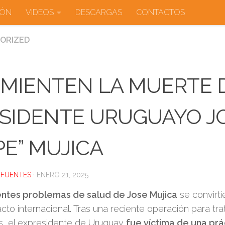
IÓN
VIDEOS
DESCARGAS
CONTACTOS
ORIZED
MIENTEN LA MUERTE 
SIDENTE URUGUAYO J
PE” MUJICA
EFUENTES
·
ENERO 21, 2025
entes problemas de salud de Jose Mujica
se convirti
cto internacional. Tras una reciente operación para tr
s, el expresidente de Uruguay
fue víctima de una prá