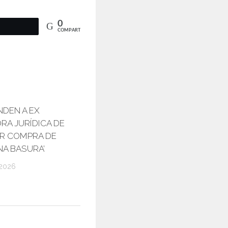
0
COMPARTIR
DEN A EX
RA JURÍDICA DE
R COMPRA DE
NA BASURA’
 2026