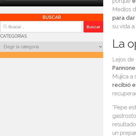
porque
e
Medios d
para dar
BUSCAR
Buscar:
su vida a
CATEGORÍAS
La o
Categorías
Lejos de 
Pannone 
Mujica a 
recibió e
recupera
“Pepe est
gastrosto
resultado
un prepa