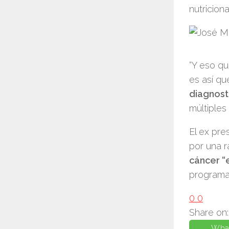
nutriciona
“Y eso qu
es así qu
diagnost
múltiples
El ex pre
por una r
cáncer “
programa
0
0
Share on:
Wha