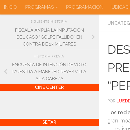
INICIO
PROGRAMAS
PROGRAMACIÓN
UBICAC
Saltar al contenido
SIGUIENTE HISTORIA
UNCATEG
FISCALÍA AMPLÍA LA IMPUTACIÓN
DEL CASO “GOLPE FALLIDO” EN
CONTRA DE 23 MILITARES
DES
HISTORIA PREVIA
PRE
ENCUESTA DE INTENCIÓN DE VOTO
MUESTRA A MANFRED REYES VILLA
A LA CABEZA
“PE
CINE CENTER
POR
LUISD
Los reci
gran impa
SETAR
digestivo