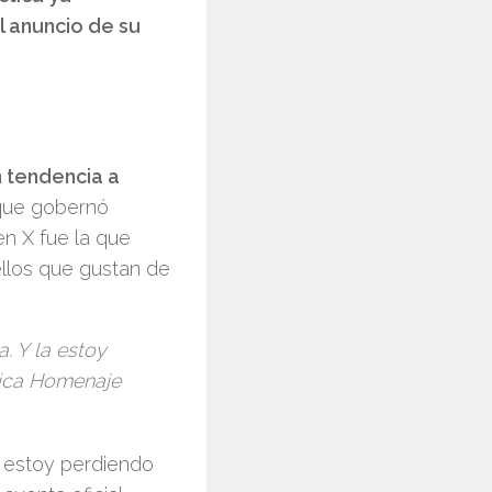
l anuncio de su
n tendencia a
ue gobernó
en X fue la que
llos que gustan de
. Y la estoy
jica Homenaje
a estoy perdiendo