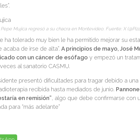
les”.
Pepe Mujica regresó a su chacra en Montevideo. Fuente: X (@Piz
e ha tolerado muy bien le ha permitido mejorar su est
e acaba de irse de alta”.
A principios de mayo, José M
icado con un cáncer de esófago
y empezó un tratami
 veces al sanatorio CASMU.
sidente presentó dificultades para tragar debido a una
adioterapia recibida hasta mediados de junio.
Pannone 
estaría en remisión”
, algo que debe confirmarse con u
da para “más adelante”
tsApp