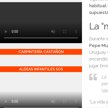
habitual
supuest
La “
Durante e
Pepe Muj
Uruguay e
CARPINTERÍA CASTAÑÓN
encendió
jugar br
ALDEAS INFANTILES SOS
La 
per
(@p
“La vida 