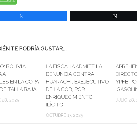
Compartir
Twittear
IÉN TE PODRÍA GUSTAR...
O: BOLIVIA
LA FISCALÍA ADMITE LA
APREHEN
A A
DENUNCIA CONTRA
DIRECTO
LES EN LA COPA
HUARACHI, EXEJECUTIVO
YPFB PO
DE TALLA BAJA
DE LA COB, POR
‘GASOLI
ENRIQUECIMIENTO
28, 2025
JULIO 28,
ILÍCITO
OCTUBRE 17, 2025