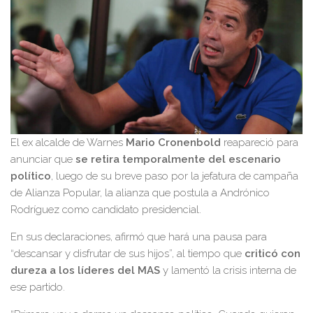
El ex alcalde de Warnes
Mario Cronenbold
reapareció para
anunciar que
se retira temporalmente del escenario
político
, luego de su breve paso por la jefatura de campaña
de Alianza Popular, la alianza que postula a Andrónico
Rodríguez como candidato presidencial.
En sus declaraciones, afirmó que hará una pausa para
“descansar y disfrutar de sus hijos”, al tiempo que
criticó con
dureza a los líderes del MAS
y lamentó la crisis interna de
ese partido.