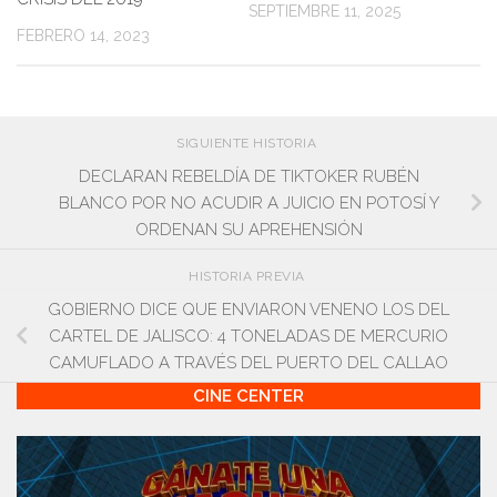
SEPTIEMBRE 11, 2025
FEBRERO 14, 2023
SIGUIENTE HISTORIA
DECLARAN REBELDÍA DE TIKTOKER RUBÉN
BLANCO POR NO ACUDIR A JUICIO EN POTOSÍ Y
ORDENAN SU APREHENSIÓN
HISTORIA PREVIA
GOBIERNO DICE QUE ENVIARON VENENO LOS DEL
CARTEL DE JALISCO: 4 TONELADAS DE MERCURIO
CAMUFLADO A TRAVÉS DEL PUERTO DEL CALLAO
CINE CENTER