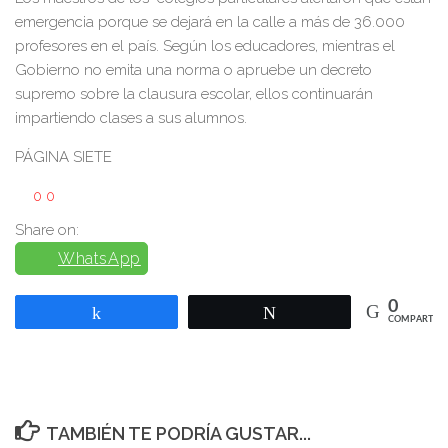
emergencia porque se dejará en la calle a más de 36.000
profesores en el país. Según los educadores, mientras el
Gobierno no emita una norma o apruebe un decreto
supremo sobre la clausura escolar, ellos continuarán
impartiendo clases a sus alumnos.
PÁGINA SIETE
0
0
Share on:
WhatsApp
0
Compartir
Twittear
COMPARTIR
TAMBIÉN TE PODRÍA GUSTAR...