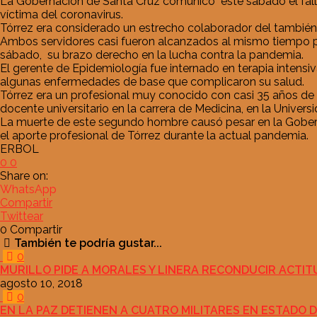
La Gobernación de Santa Cruz comunicó este sábado el falle
víctima del coronavirus.
Tórrez era considerado un estrecho colaborador del también 
Ambos servidores casi fueron alcanzados al mismo tiempo por
sábado, su brazo derecho en la lucha contra la pandemia.
El gerente de Epidemiología fue internado en terapia intens
algunas enfermedades de base que complicaron su salud.
Tórrez era un profesional muy conocido con casi 35 años de
docente universitario en la carrera de Medicina, en la Univer
La muerte de este segundo hombre causó pesar en la Goberna
el aporte profesional de Tórrez durante la actual pandemia.
ERBOL
0
0
Share on:
WhatsApp
Compartir
Twittear
0
Compartir
También te podría gustar...
0
MURILLO PIDE A MORALES Y LINERA RECONDUCIR ACTITU
agosto 10, 2018
0
EN LA PAZ DETIENEN A CUATRO MILITARES EN ESTADO D