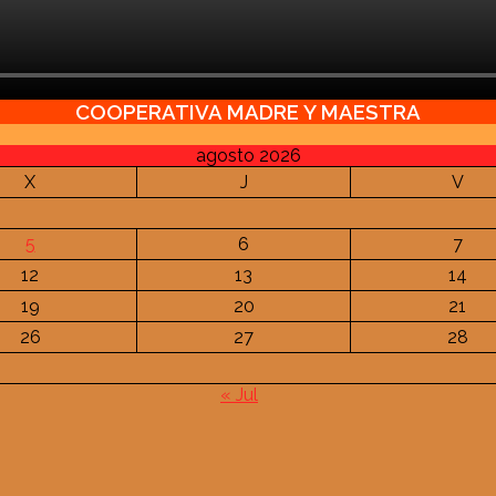
COOPERATIVA MADRE Y MAESTRA
agosto 2026
X
J
V
5
6
7
12
13
14
19
20
21
26
27
28
« Jul