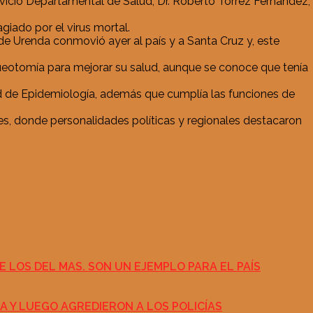
icio Departamental de Salud, Dr. Roberto Tórrez Fernández,
iado por el virus mortal.
de Urenda conmovió ayer al país y a Santa Cruz y, este
aqueotomía para mejorar su salud, aunque se conoce que tenía
ad de Epidemiología, además que cumplía las funciones de
s, donde personalidades políticas y regionales destacaron
E LOS DEL MAS. SON UN EJEMPLO PARA EL PAÍS
TA Y LUEGO AGREDIERON A LOS POLICÍAS