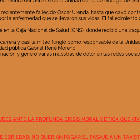
cimiento del Gerente de la Unidad de Epidemiología del Serv
recientemente fallecido Oscar Urenda, hasta que cayó contag
 la enfermedad que se llevaron sus vidas. El fallecimiento 
iva en la Caja Nacional de Salud (CNS), donde recibió una tr
 carrera y casi la mitad fungió como responsable de la Unid
sidad pública Gabriel René Moreno.
ción y generó varias muestras de dolor en las redes sociale
DES ANTE LA PROFUNDA CRISIS MORAL Y ÉTICA QUE VIV
E EBRIEDAD: NO QUERÍAN PAGAR EL PASAJE A UN TAXIS