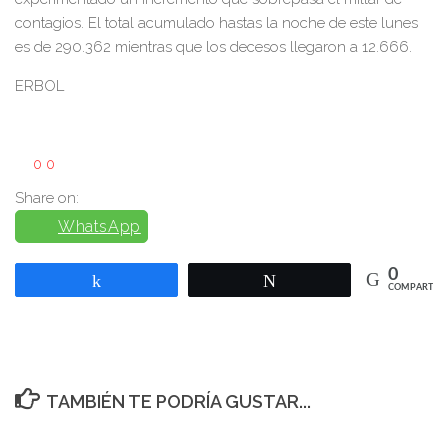
contagios. El total acumulado hastas la noche de este lunes
es de 290.362 mientras que los decesos llegaron a 12.666.
ERBOL
0
0
Share on:
WhatsApp
0
Compartir
Twittear
COMPARTIR
TAMBIÉN TE PODRÍA GUSTAR...