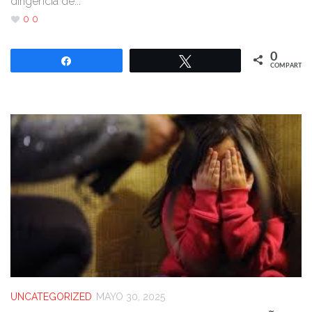
dirigencia de...
0
0
0
Compartir
Twittear
COMPARTIR
UNCATEGORIZED
MAYO 30, 2025