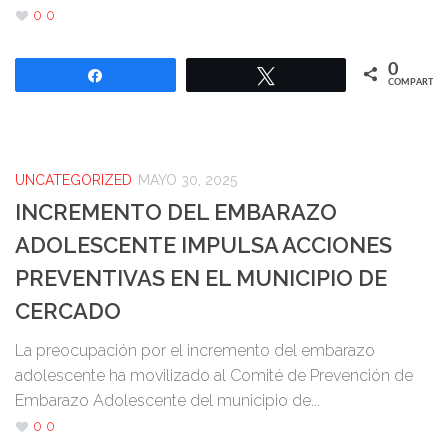
0
0
0
Compartir
Twittear
COMPARTIR
UNCATEGORIZED
MAYO 30, 2025
INCREMENTO DEL EMBARAZO
ADOLESCENTE IMPULSA ACCIONES
PREVENTIVAS EN EL MUNICIPIO DE
CERCADO
La preocupación por el incremento del embarazo
adolescente ha movilizado al Comité de Prevención de
Embarazo Adolescente del municipio de...
0
0