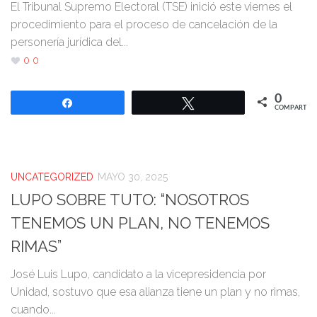
El Tribunal Supremo Electoral (TSE) inició este viernes el
procedimiento para el proceso de cancelación de la
personería jurídica del...
0
0
0
Compartir
Twittear
COMPARTIR
UNCATEGORIZED
MAYO 30, 2025
LUPO SOBRE TUTO: “NOSOTROS
TENEMOS UN PLAN, NO TENEMOS
RIMAS”
José Luis Lupo, candidato a la vicepresidencia por
Unidad, sostuvo que esa alianza tiene un plan y no rimas,
cuando...