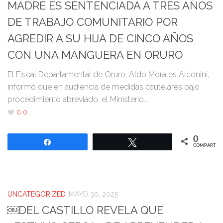
MADRE ES SENTENCIADA A TRES AÑOS
DE TRABAJO COMUNITARIO POR
AGREDIR A SU HIJA DE CINCO AÑOS
CON UNA MANGUERA EN ORURO
El Fiscal Departamental de Oruro, Aldo Morales Alconini,
informó que en audiencia de medidas cautelares bajo
procedimiento abreviado, el Ministerio...
0
0
0
Compartir
Twittear
COMPARTIR
UNCATEGORIZED
MAYO 30, 2025
￼DEL CASTILLO REVELA QUE