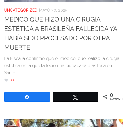
UNCATEGORIZED
MAYO 30, 2025
MÉDICO QUE HIZO UNA CIRUGÍA
ESTÉTICA A BRASILEÑA FALLECIDA YA
HABÍA SIDO PROCESADO POR OTRA
MUERTE
La Fiscalía confirmó que el médico, que realizó la cirugía
estética en la que falleció una ciudadana brasileña en
Santa...
0
0
0
Compartir
Twittear
COMPARTIR