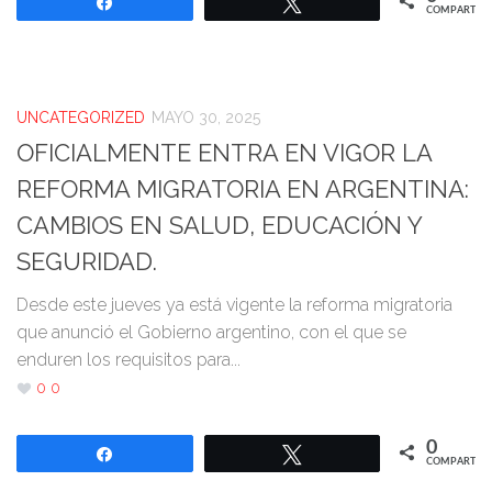
Compartir
Twittear
COMPARTIR
UNCATEGORIZED
MAYO 30, 2025
OFICIALMENTE ENTRA EN VIGOR LA
REFORMA MIGRATORIA EN ARGENTINA:
CAMBIOS EN SALUD, EDUCACIÓN Y
SEGURIDAD.
Desde este jueves ya está vigente la reforma migratoria
que anunció el Gobierno argentino, con el que se
enduren los requisitos para...
0
0
0
Compartir
Twittear
COMPARTIR