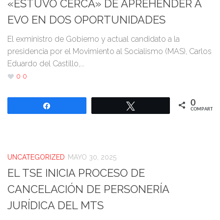
«ESTUVO CERCA» DE APREHENDER A
EVO EN DOS OPORTUNIDADES
El exministro de Gobierno y actual candidato a la
presidencia por el Movimiento al Socialismo (MAS), Carlos
Eduardo del Castillo,...
0
0
0
Compartir
Twittear
COMPARTIR
UNCATEGORIZED
MAYO 30, 2025
EL TSE INICIA PROCESO DE
CANCELACIÓN DE PERSONERÍA
JURÍDICA DEL MTS