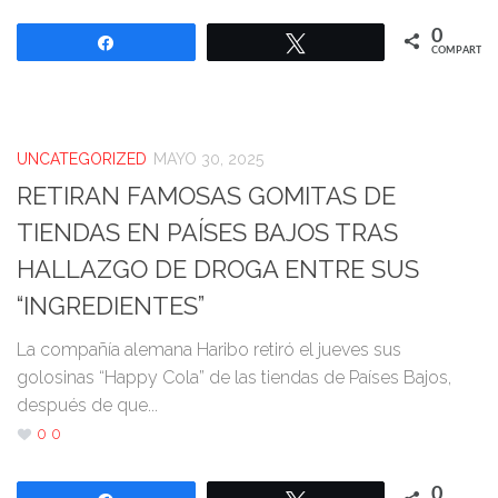
0
Compartir
Twittear
COMPARTIR
UNCATEGORIZED
MAYO 30, 2025
RETIRAN FAMOSAS GOMITAS DE
TIENDAS EN PAÍSES BAJOS TRAS
HALLAZGO DE DROGA ENTRE SUS
“INGREDIENTES”
La compañía alemana Haribo retiró el jueves sus
golosinas “Happy Cola” de las tiendas de Países Bajos,
después de que...
0
0
0